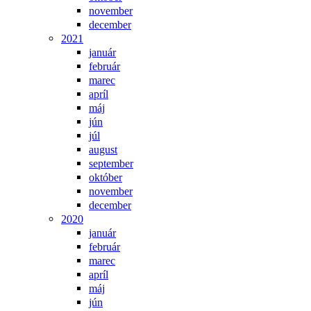
november
december
2021
január
február
marec
apríl
máj
jún
júl
august
september
október
november
december
2020
január
február
marec
apríl
máj
jún