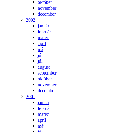
október
november
december
2002
január
február
marec
apríl
máj
jún
júl
august
september
október
november
december
2001
január
február
marec
apríl
máj
jún