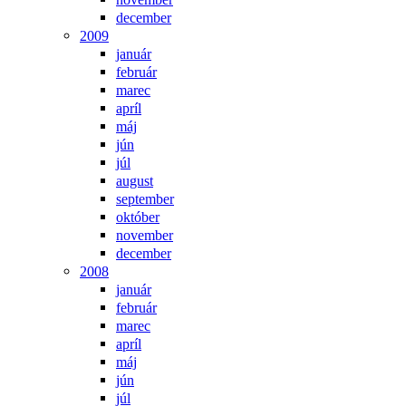
december
2009
január
február
marec
apríl
máj
jún
júl
august
september
október
november
december
2008
január
február
marec
apríl
máj
jún
júl