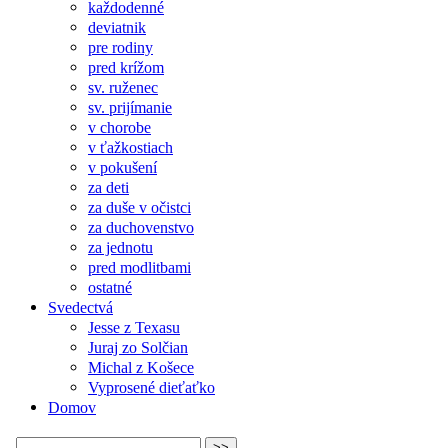
každodenné
deviatnik
pre rodiny
pred krížom
sv. ruženec
sv. prijímanie
v chorobe
v ťažkostiach
v pokušení
za deti
za duše v očistci
za duchovenstvo
za jednotu
pred modlitbami
ostatné
Svedectvá
Jesse z Texasu
Juraj zo Solčian
Michal z Košece
Vyprosené dieťaťko
Domov