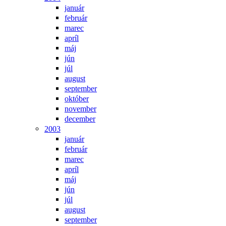
január
február
marec
apríl
máj
jún
júl
august
september
október
november
december
2003
január
február
marec
apríl
máj
jún
júl
august
september