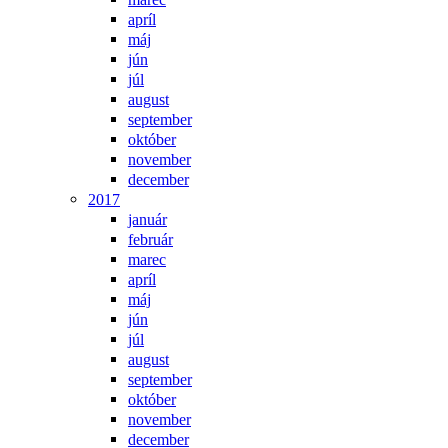
apríl
máj
jún
júl
august
september
október
november
december
2017
január
február
marec
apríl
máj
jún
júl
august
september
október
november
december