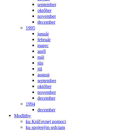
september
október
november
december
1995
január
február
marec
apríl
máj
jún
júl
august
september
október
november
december
1994
december
Modlitby
ku Kráľovnej pomoci
ku spojeným srdciam