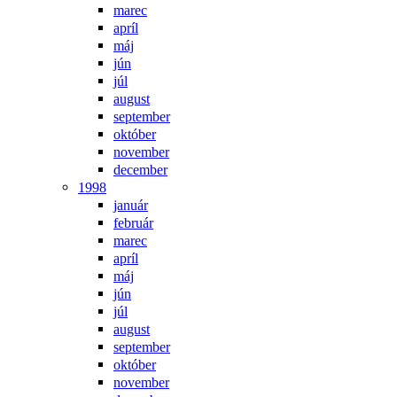
marec
apríl
máj
jún
júl
august
september
október
november
december
1998
január
február
marec
apríl
máj
jún
júl
august
september
október
november