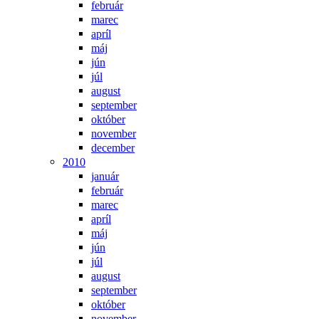
február
marec
apríl
máj
jún
júl
august
september
október
november
december
2010
január
február
marec
apríl
máj
jún
júl
august
september
október
november