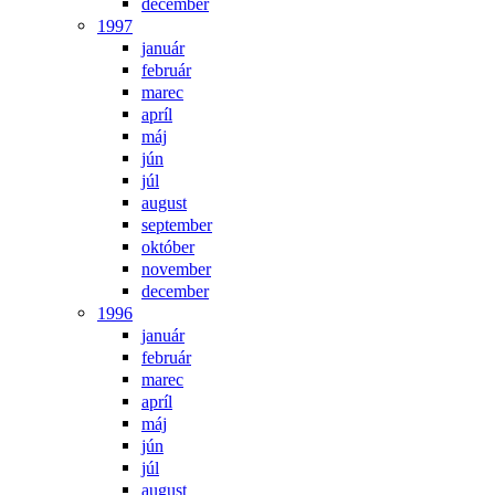
december
1997
január
február
marec
apríl
máj
jún
júl
august
september
október
november
december
1996
január
február
marec
apríl
máj
jún
júl
august