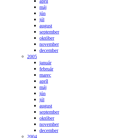
apríl
máj
jún
júl
august
september
október
november
december
2005
január
február
marec
apríl
máj
jún
júl
august
september
október
november
december
2004