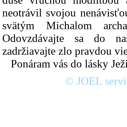
neotrávil svojou nenávisťo
svätým Michalom arch
Odovzdávajte sa do naš
zadržiavajte zlo pravdou vie
Ponáram vás do lásky Ježi
© JOEL servis