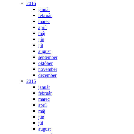
2016
január
február
marec
apríl
máj
jún
júl
august
september
október
november
december
2015
január
február
marec
apríl
máj
jún
júl
august