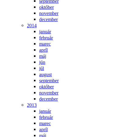
september
október
november
december
2014
január
február
marec
apríl
máj
jún
júl
august
september
október
november
december
2013
január
február
marec
apríl
máj